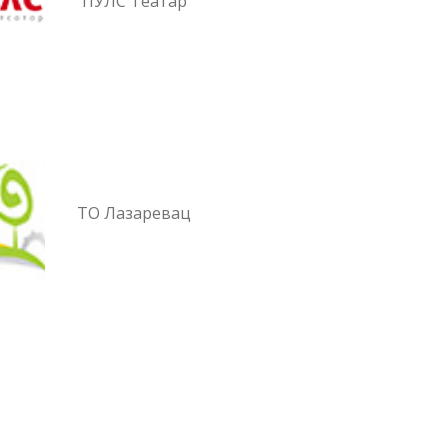
ПУЛС Театар
ТО Лазаревац