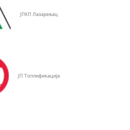
ЈПКП Лазаревац
ЈП Топлификација