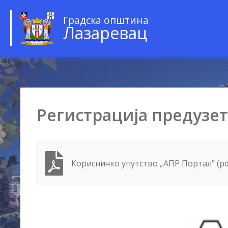
Градска општина
Лазаревац
Регистрација предузет
Корисничко упутство „АПР Портал” (pd