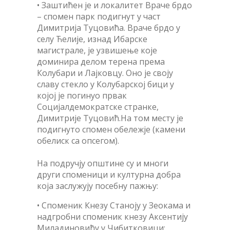
• Заштићен је и локалитет Враче брдо
– спомен парк подигнут у част
Димитрија Туцовића. Враче брдо у
селу Ћелије, изнад Ибарске
магистрале, је узвишење које
доминира делом терена према
Колубари и Лајковцу. Оно је своју
славу стекло у Колубарској бици у
којој је погинуо првак
Социјалдемократске странке,
Димитрије Туцовић.На том месту је
подигнуто спомен обележје (камени
обелиск са опсегом).
На подручју општине су и многи
други споменици и културна добра
која заслужују посебну пажњу:
• Споменик Кнезу Станоју у Зеокама и
надгробни споменик кнезу Аксентију
Миладиновићу у Чибитковици;