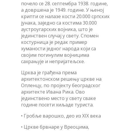
почело се 28. септембра 1938. године,
а довршена је 1949. године. У њеној
крипти се налазе кости 20.000 српских
јунака, заједно са костима 30.000
аустроугарских војника, што је
јединствен случај у свету. Спомен
костурница је редак пример
хуманости једног народа који са
својим погинулим војницима
сахрањује и непријатељске.
Црква је грађена према
архитектонском решењу цркве на
Опленцу, по пројекту београдског
архитекте Ивана Рика. Ово
јединствено место у свету сваке
године посети хиљаде туриста.
• Гробље варошко, део из XIX века
• Цркве брвнаре у Вреоцима,