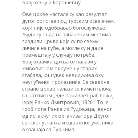
Брајковцу и Барошевцу;
Ове цркве настале су као резултат
дугог ропства под турским освајачем,
који није одобравао богослужење.
Људи су онда на забаченим местима
градили цркве које су по свему
личиле на куће, а могле су и да се
премештају у случају потребе.
Брајковачка црква се налази у
живописном окружењу старих
стабала, још увек невидљива оку
неупућеног пролазника. Са северне
стране цркве налази се камен плоча
са натписом „Зде почивает раб божиј
јереј Ранко Дмитровић, 1820.“ То је
гроб попа Ранка из Рудоваца, једног
од истакнутих организатора Другог
српског устанка и одважног учесника
окрашаја са Турцима.