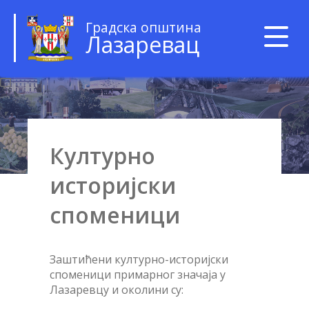
Градска општина
Лазаревац
Културно
историјски
споменици
Заштићени културно-историјски
споменици примарног значаја у
Лазаревцу и околини су: