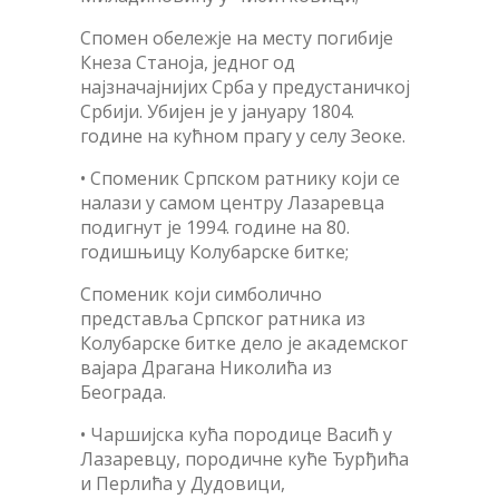
Спомен обележје на месту погибије
Кнеза Станоја, једног од
најзначајнијих Срба у предустаничкој
Србији. Убијен је у јануару 1804.
године на кућном прагу у селу Зеоке.
• Споменик Српском ратнику који се
налази у самом центру Лазаревца
подигнут је 1994. године на 80.
годишњицу Колубарске битке;
Споменик који симболично
представља Српског ратника из
Колубарске битке дело је академског
вајара Драгана Николића из
Београда.
• Чаршијска кућа породице Васић у
Лазаревцу, породичне куће Ђурђића
и Перлића у Дудовици,