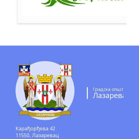
Градска општина
Лазаревац
Карађорђева 42
11550, Лазаревац