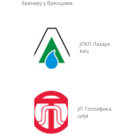
брвнару у Вреоцима.
ЈПКП Лазаре
вац
ЈП Топлифика
ција