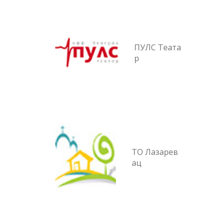
ПУЛС Теата
р
ТО Лазарев
ац