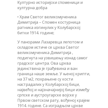
Културно историјски споменици и
културна добра
• Храм Светог великомученика
Димитрија – Спомен костурница
ратника изгинулих у Колубарској
битки 1914. године;
У панорами Лазаревца лепотом и
складом истиче се црква Светог
великомученика Димитрија ,
подигнута на узвишењу изнад самог
градског центра. Ова црква
јединствена је грађевина и ван
граница наше земље. У њеној крипти,
на 37 м2, похрањене су кости
настрадалих у Колубарској бици,
највећој и најзначајнијој бици између
српске и аустроугарске војске у
Првом светском рату, вођеној крајем
1914. године. Са изградњом цркве