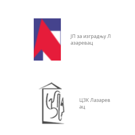
ЈП за изградњу Л
азаревац
ЦЗК Лазарев
ац