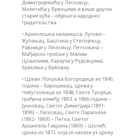
Димитријевића у Лесковцу,
Милетића у Вреоцима и више других
старих кућа – објеката народног
градитељства.
• Археолошка налазишта: Лугови –
Жупањац, Баштина у Степојевцу,
Равнице у Лесковцу, Петковача –
Мађарско гробље у Малим
Црљенима, Караула у Рудовцима,
Брекиње у Врбовну.
• Цркве: Покрова Богородице из 1845.
година – Барошевац, црква у
Чибутковици из 1848, Свете Тројице,
грађена између 1863. и 1866.године –
Јунковац, Светог Димитрија (1891-
1896) – Лесковац, Свете Параскеве
(1862- 1869) – Петка, Светог
Архангела Гаврила (1869) – Шопић,
црква из 1872. која се налази уз цркву