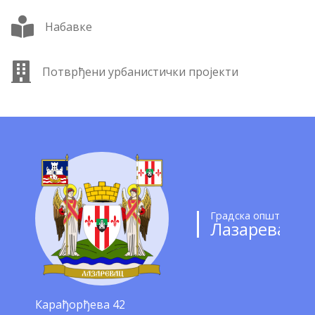
Набавке
Потврђени урбанистички пројекти
Градска општина
Лазаревац
Карађорђева 42