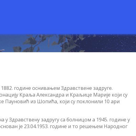
1882. године оснивањем Здравствене задруге.
 донацију Краља Александра и Краљице Марије који су
ке Пауновић из Шопића, који су поклонили 10 ари
а у Здравствену задругу са болницом а 1945. године у
снован је 23.04.1953. године и то решењем Народног