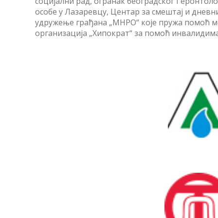
социјални рад, огранак београдског Геронтоло
особе у Лазаревцу, Центар за смештај и дневн
удружење грађана „МНРО“ које пружа помоћ 
организација „Хипократ“ за помоћ инвалидима