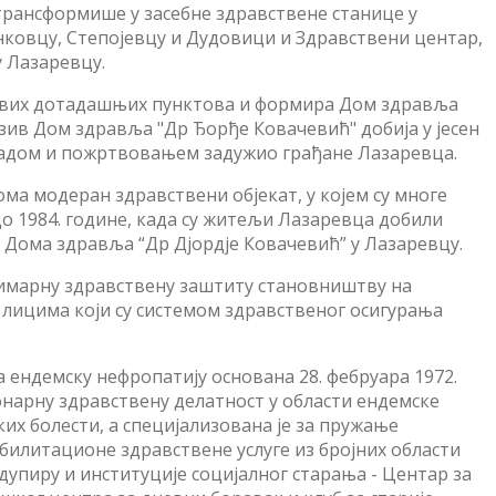
трансформише у засебне здравствене станице у
ковцу, Степојевцу и Дудовици и Здравствени центар,
 Лазаревцу.
 свих дотадашњих пунктова и формира Дом здравља
зив Дом здравља "Др Ђорђе Ковачевић" добија у јесен
м радом и пожртвовањем задужио грађане Лазаревца.
ома модеран здравствени објекат, у којем су многе
о 1984. године, када су житељи Лазаревца добили
ат Дома здравља “Др Дјордје Ковачевић” у Лазаревцу.
имарну здравствену заштиту становништву на
лицима који су системом здравственог осигурања
а ендемску нефропатију основана 28. фебруара 1972.
нарну здравствену делатност у области ендемске
их болести, а специјализована је за пружање
абилитационе здравствене услуге из бројних области
упиру и институције социјалног старања - Центар за