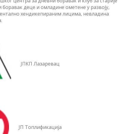
шког центра за дневни боравак и клуб за старије
и боравак деце и омладине ометене у развоју,
ментално хендикепираним лицима, невладина
.
ЈПКП Лазаревац
ЈП Топлификација