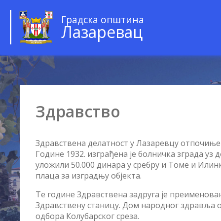
Градска општина
Лазаревац
Здравство
Здравствена делатност у Лазаревцу отпочиње 
Године 1932. изграђена је болничка зграда уз
уложили 50.000 динара у сребру и Томе и Илин
плаца за изградњу објекта.
Те године Здравствена задруга је преименован
Здравствену станицу. Дом народног здравља о
одбора Колубарског среза.