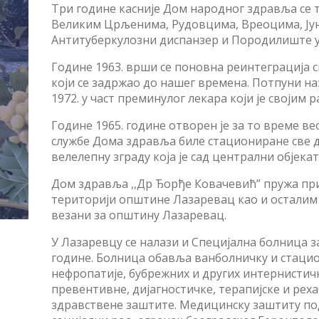
Три године касније Дом народног здравља се 
Великим Црљенима, Рудовцима, Вреоцима, Јун
Антитуберкулозни диспанзер и Породилиште у
Године 1963. врши се поновна реинтеграција
који се задржао до нашег времена. Потпуни на
1972. у част преминулог лекара који је своји
Године 1965. године отворен је за то време ве
службе Дома здравља биле стациониране све д
велелепну зграду која је сад централни објек
Дом здравља ,,Др Ђорђе Ковачевић” пружа пр
територији општине Лазаревац као и осталим 
везани за општину Лазаревац.
У Лазаревцу се налази и Специјална болница з
године. Болница обавља ванболничку и стацио
нефропатије, бубрежних и других интернистичк
превентивне, дијагностичке, терапијске и рех
здравствене заштите. Медицинску заштиту под