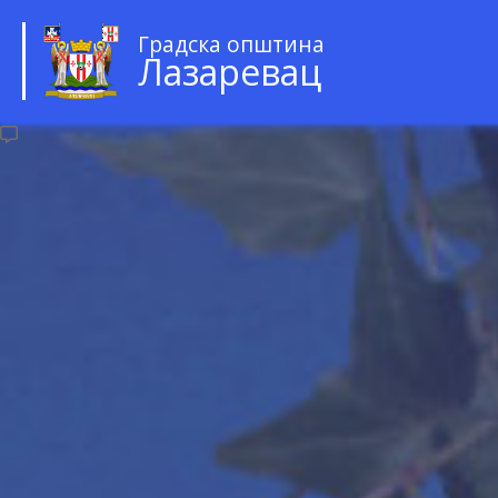
Градска општина
Лазаревац