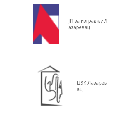
ЈП за изградњу Л
азаревац
ЦЗК Лазарев
ац