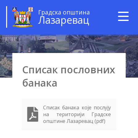
Градска општина
Лазаревац
Списак пословних
банака
Списак банака које послују
на територији Градске
општине Лазаревац (pdf)