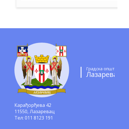
Градска општина
Лазаревац
Карађорђева 42
11550, Лазаревац
Тел: 011 8123 191