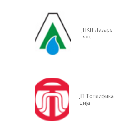
ЈПКП Лазаре
вац
ЈП Топлифика
ција