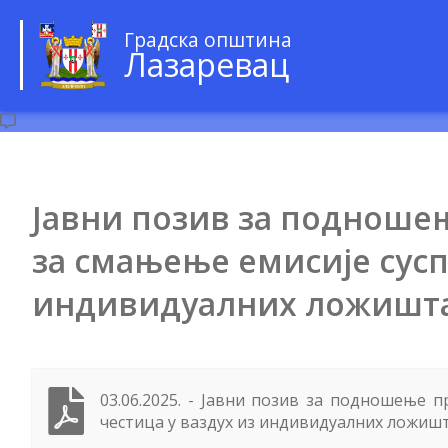
Градска општина
Лазаревац
Јавни позив за подношењ
за смањење емисије сусп
индивидуалних ложишта 
03.06.2025. - Јавни позив за подношење 
честица у ваздух из индивидуалних ложишт