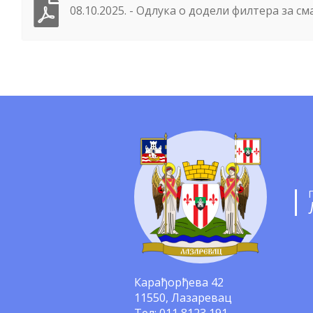
08.10.2025. - Одлука о додели филтера за см
Карађорђева 42
11550, Лазаревац