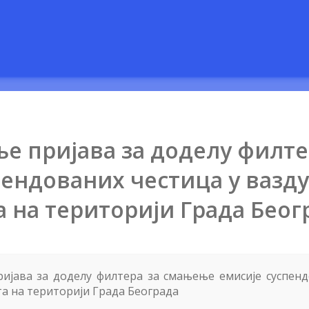
е пријава за доделу филт
ендованих честица у вазду
на територији Града Беог
пријава за доделу филтера за смањење емисије суспен
а на територији Града Београда