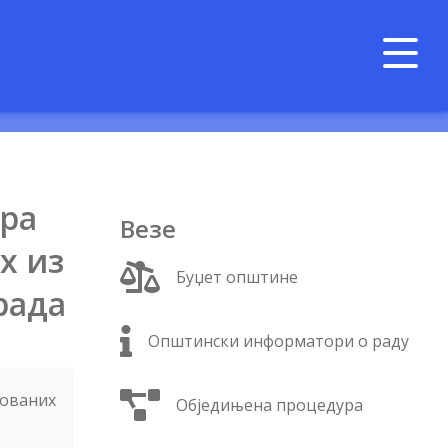
ера
Везе
х из
Буџет општине
рада
Општински информатори о раду
дованих
Обједињена процедура