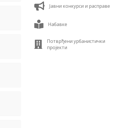
Јавни конкурси и расправе
Набавке
Потврђени урбанистички
пројекти