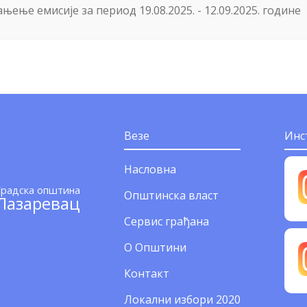
ањење емисије за период 19.08.2025. - 12.09.2025. године
Везе
Инс
Насловна
Градска општина
Општинска власт
Лазаревац
Сервис грађана
О Општини
Контакт
Локални избори 2020