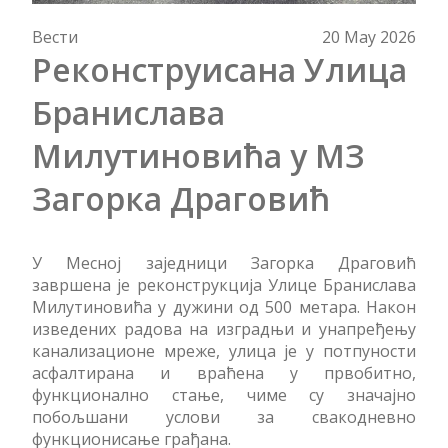
Вести
20 May 2026
Реконструисана Улица
Бранислава
Милутиновића у МЗ
Загорка Драговић
У Месној заједници Загорка Драговић
завршена је реконструкција Улице Бранислава
Милутиновића у дужини од 500 метара. Након
изведених радова на изградњи и унапређењу
канализационе мреже, улица је у потпуности
асфалтирана и враћена у првобитно,
функционално стање, чиме су значајно
побољшани услови за свакодневно
функционисање грађана.