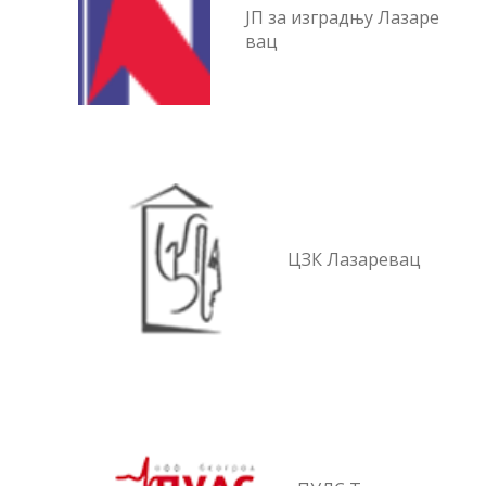
ЈП за изградњу Лазаре
вац
ЦЗК Лазаревац