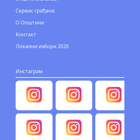
Сервис грађана
О Општини
Контакт
Локални избори 2020
Инстаграм