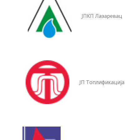
ЈПКП Лазаревац
ЈП Топлификација