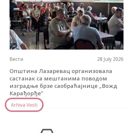
Вести
28 July 2026
Општина Лазаревац организовала
састанак са мештанима поводом
изградње брзе саобраћајнице „Вожд
Кaрађорђе”
Arhiva Vesti