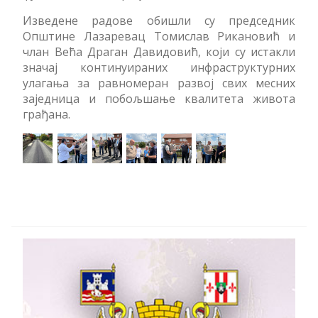
Изведене радове обишли су председник
Општине Лазаревац Томислав Рикановић и
члан Већа Драган Давидовић, који су истакли
значај континуираних инфраструктурних
улагања за равномеран развој свих месних
заједница и побољшање квалитета живота
грађана.