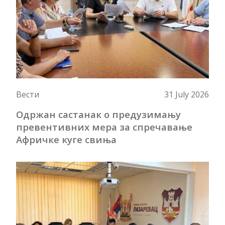
Вести
31 July 2026
Одржан састанак о предузимању
превентивних мера за спречавање
Афричке куге свиња