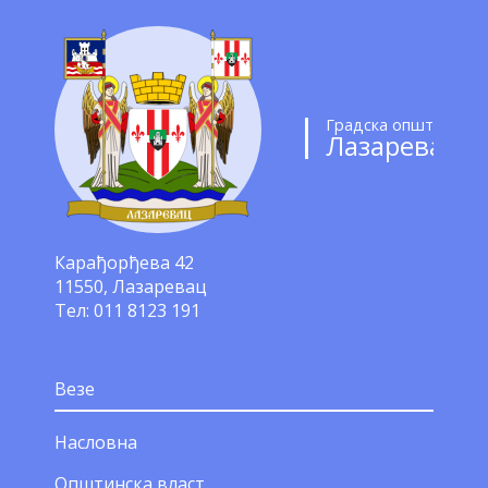
Градска општина
Лазаревац
Карађорђева 42
11550, Лазаревац
Тел: 011 8123 191
Везе
Насловна
Општинска власт