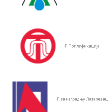
ЈП Топлификација
ЈП за изградњу Лазаревац