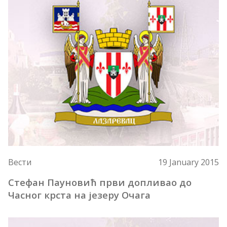
Вести
28 July 2026
Општина Лазаревац организовала састанак са
мештанима поводом изградње брзе саобраћајнице
„Вожд Кaрађорђе”
Вести
19 January 2015
Стефан Пауновић први допливао до
Часног крста на језеру Очага