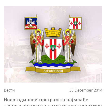
Вести
30 December 2014
Новогодишњи програм за најмлађе
тачно у подне на платоу испред општине