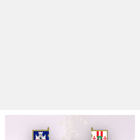
Вести
29 July 2026
Одржан састанак поводом почетка изградње
трансфер станице у Шопићу