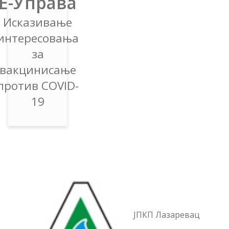
Е-Управа
Исказивање
интересовања
за
вакцинисање
против COVID-
19
ЈПКП Лазаревац