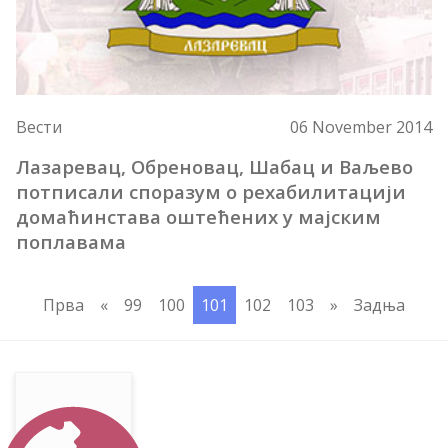
Вести
06 November 2014
Лазаревац, Обреновац, Шабац и Ваљево
потписали споразум о рехабилитацији
домаћинстава оштећених у мајским
поплавама
Прва
«
99
100
101
102
103
»
Задња