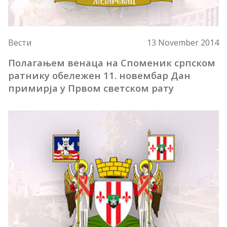
Вести
13 November 2014
Полагањем венаца на Споменик српском
ратнику обележен 11. новембар Дан
примирја у Првом светском рату