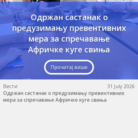
Одржан састанак о
предузимању превентивних
мера за спречавање
Афричке куге свиња
Прочитај више
Вести
31 July 2026
Одржан састанак о предузимању превентивних
мера за спречавање Афричке куге свиња