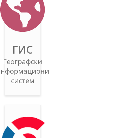
ГИС
Географски
информациони
систем