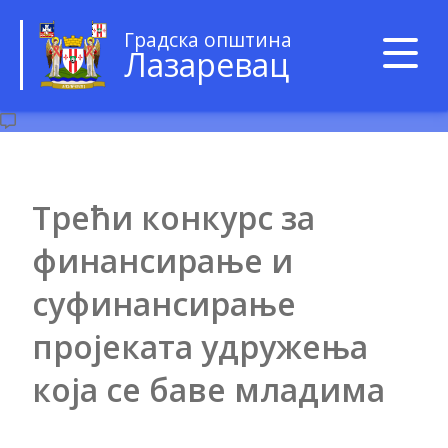
Градска општина
Лазаревац
Трећи конкурс за
финансирање и
суфинансирање
пројеката удружења
која се баве младима