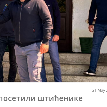
21 May 
посетили штићенике