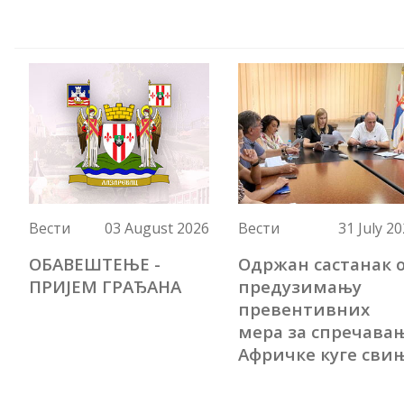
Вести
03 August 2026
Вести
31 July 2
ОБАВЕШТЕЊЕ -
Одржан састанак 
ПРИЈЕМ ГРАЂАНА
предузимању
превентивних
мера за спречава
Афричке куге сви