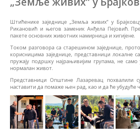
„Земље живих” у Брајко
Штићенике заједнице „Земља живих“ у Брајковц
Рикановић и његов заменик Анђела Пејовић. Пр
пакете основних животних намирница и хигијене.
Током разговора са старешином заједнице, прот
корисницима заједнице, представници локалне са
пружају подршку најрањивијим групама, не само 
нормалан живот.
Представници Општине Лазаревац похвалили су
наставити да помаже њен рад, као и да ће убудуће