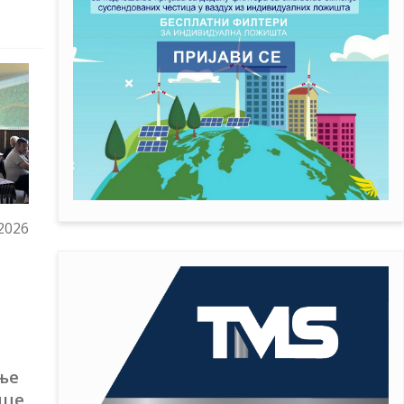
 2026
ње
ице