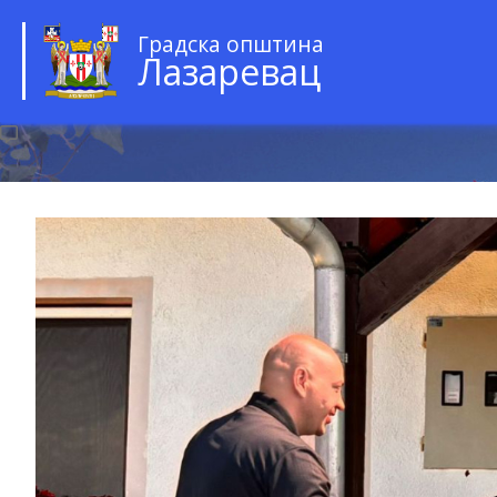
Градска општина
Лазаревац