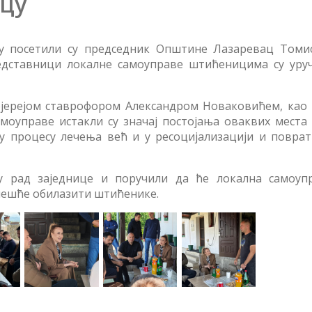
вцу
у посетили су председник Општине Лазаревац Томи
едставници локалне самоуправе штићеницима су уру
ојерејом ставрофором Александром Новаковићем, као 
моуправе истакли су значај постојања оваквих места 
у процесу лечења већ и у ресоцијализацији и поврат
 рад заједнице и поручили да ће локална самоуп
 чешће обилазити штићенике.