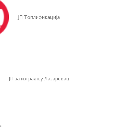
ЈП Топлификација
ЈП за изградњу Лазаревац