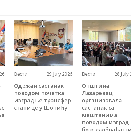
026
Вести
29 July 2026
Вести
28 July
о
Одржан састанак
Општина
поводом почетка
Лазаревац
изградње трансфер
организовала
ње
станице у Шопићу
састанак са
ња
мештанима
поводом изград
брзе саобраћајн