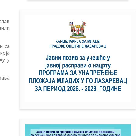
слав
чили
и са
која
ку у
рава