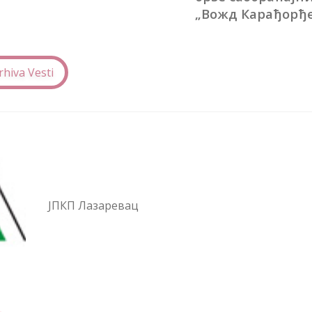
„Вожд Кaрађорђе
rhiva Vesti
ЈПКП Лазаревац