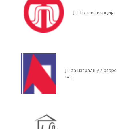
ЈП Топлификација
ЈП за изградњу Лазаре
вац