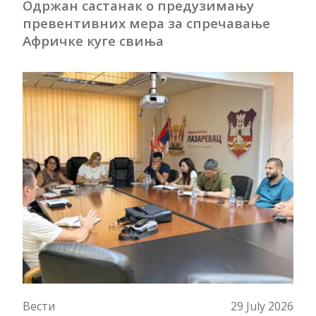
Одржан састанак о предузимању
превентивних мера за спречавање
Афричке куге свиња
Вести
29 July 2026