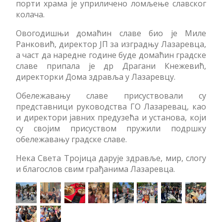
порти храма је уприличено ломљење славског
колача.
Овогодишњи домаћин славе био је Миле
Ранковић, директор ЈП за изградњу Лазаревца,
а част да наредне године буде домаћин градске
славе припала је др Драгани Кнежевић,
директорки Дома здравља у Лазаревцу.
Обележавању славе присуствовали су
представници руководства ГО Лазаревац, као
и директори јавних предузећа и установа, који
су својим присуством пружили подршку
обележавању градске славе.
Нека Света Тројица дарује здравље, мир, слогу
и благослов свим грађанима Лазаревца.