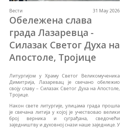
Вести
31 May 2026
Обележена слава
града Лазаревца -
Силазак Светог Духа на
Апостоле, Тројице
Литургијом у Храму Светог Великомученика
Димитрија, Лазаревац је свечано обележио
своју славу – Силазак Светог Духа на Апостоле,
Тројице.
Након свете литургије, улицама града прошла
је свечана литија у којој је учествовао велики
број верника и суграђана, сведочећи
заједништву и духовној снази наше заједнице. У