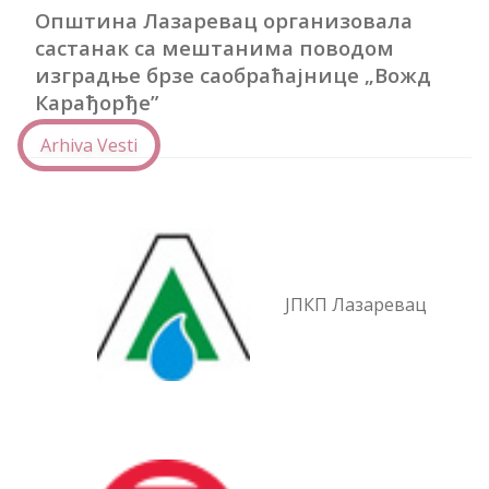
Општина Лазаревац организовала
састанак са мештанима поводом
изградње брзе саобраћајнице „Вожд
Кaрађорђе”
Arhiva Vesti
ЈПКП Лазаревац