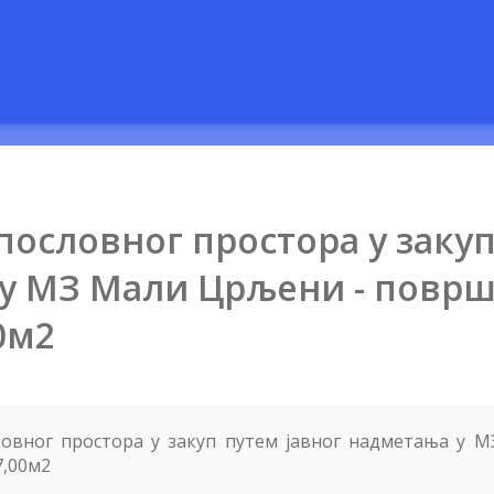
пословног простора у заку
 у МЗ Мали Црљени - повр
0м2
ословног простора у закуп путем јавног надметања у 
7,00м2