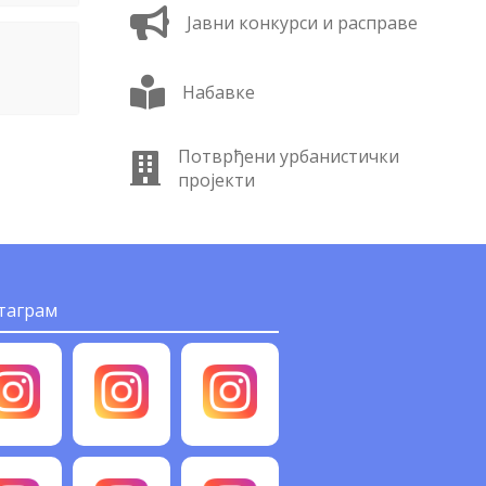
Јавни конкурси и расправе
Набавке
Потврђени урбанистички
пројекти
таграм