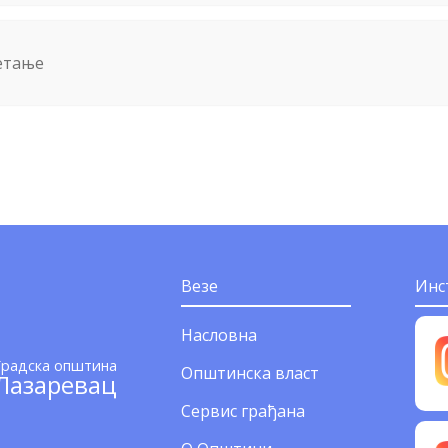
метање
Везе
Инс
Насловна
Градска општина
Општинска власт
Лазаревац
Сервис грађана