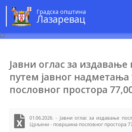
Градска општина
Лазаревац
Јавни оглас за издавање 
путем јавног надметања
пословног простора 77,0
01.06.2026. - Јавни оглас за издавање п
Црљени - површина пословног простора 7