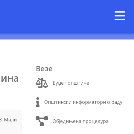
п
Везе
шина
Буџет општине
Општински информатори о раду
МЗ Мали
Обједињена процедура